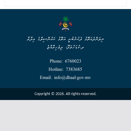
ނިލަންދެއަތޮޅު ދެކުނުބުރީ އަތޮޅު ކައުންސިލްގެ އިދާރާ
ދ.ކުޑަހުވަދޫ، ދިވެހިރާއްޖެ
Phone: 6760023
Hotline: 7383685
Email: info@dhaal.gov.mv
Copyright © 2026. All rights reserved.