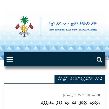
Skip
to
content
އާންމު ބައްދަލުވުންތަކުގެ އެޖެންޑާ
6 January 2025, 12:10 pm
ހަތަރުވަނަ ދައުރުގެ 68 ވަނަ ޢާއްމު ބައްދަލުވުން