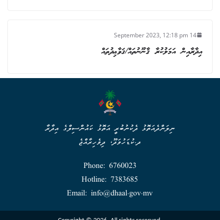
14 September 2023, 12:18 pm
އިދާރާއިން އަމަލުކުރާ ޤާނޫނުތައް/ޤަވާޢިދުތައް
ނިލަންދެއަތޮޅު ދެކުނުބުރީ އަތޮޅު ކައުންސިލްގެ އިދާރާ
ދ.ކުޑަހުވަދޫ، ދިވެހިރާއްޖެ
Phone: 6760023
Hotline: 7383685
Email: info@dhaal.gov.mv