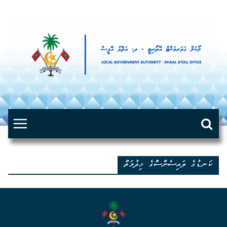
Skip
to
content
ކަނޑުގެ ލައިސެންސްގެ ޚިދުމަތް