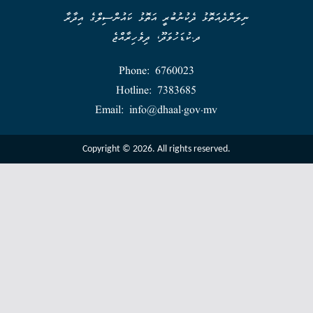
ނިލަންދެއަތޮޅު ދެކުނުބުރީ އަތޮޅު ކައުންސިލްގެ އިދާރާ
ދ.ކުޑަހުވަދޫ، ދިވެހިރާއްޖެ
Phone: 6760023
Hotline: 7383685
Email: info@dhaal.gov.mv
Copyright © 2026. All rights reserved.