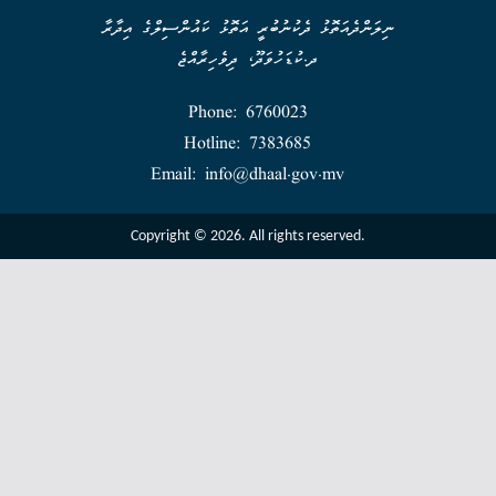
ނިލަންދެއަތޮޅު ދެކުނުބުރީ އަތޮޅު ކައުންސިލްގެ އިދާރާ
ދ.ކުޑަހުވަދޫ، ދިވެހިރާއްޖެ
Phone: 6760023
Hotline: 7383685
Email: info@dhaal.gov.mv
Copyright © 2026. All rights reserved.