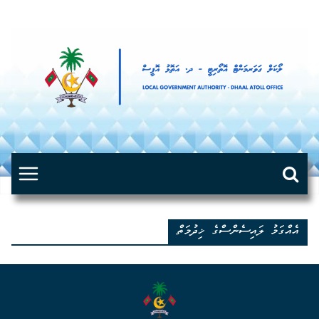
Skip
to
content
އެއްގަމު ލައިސެންސްގެ ޚިދުމަތް