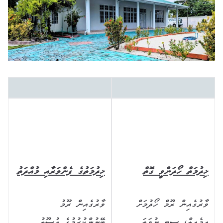
ޚިދުމަތް ހޯދަންވީ ގޮތް
ޚިދުމަތުގެ ފެންވަރާއި މުއްދަތު
ވާރުގެއިން ރޫމް ހޯދުމަށް
ވާރުގެއިން ރޫމު
އީމެއިލް، ސިޓީ ނުވަތަ
ބޭނުންކުރުމުގެ އުސޫލު