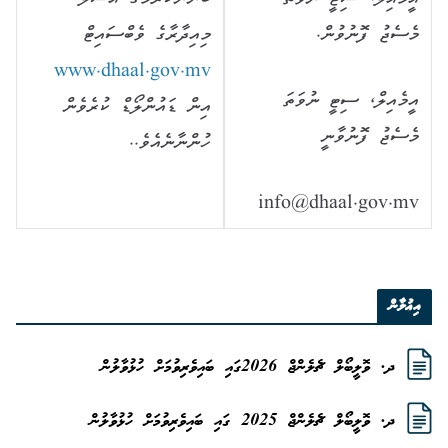
މެސެޖު ފޮނުވުން.
މިއިދާރާގެ ވެބްސައިޓް
www.dhaal.gov.mv
އީމެއިލް، ސިޓީ ނުވަތަ
އިން ޑައުންލޯޑް ކުރެވެން
މެސެޖު ފޮނުވާނީ
ހުންނާނެއެވެ..
info@dhaal.gov.mv
އިޢުލާން
ދ. ވޮލީބޯލް ޗެލެންޖް 2026ގައި ބައިވެރިވުމަށް ހުޅުވާލުން
ދ. ވޮލީބޯލް ޗެލެންޖް 2025 ގައި ބައިވެރިވުމަށް ހުޅުވާލުން