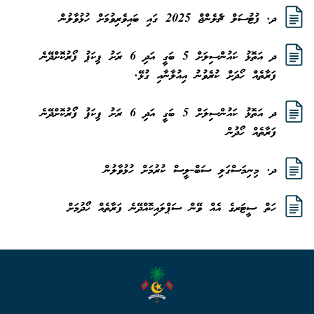
ދ. ފުޓުސަލް ޗެލެންޖް 2025 ގައި ބައިވެރިވުމަށް ހުޅުވާލުން
ދ އަތޮޅު ކައުންސިލަށް 5 ބަގީ އަދި 6 ރަށު ޕިކަޕު ފޯރުކޮށްދޭނެ
ފަރާތެއް ހޯދަށް ކުރެވުނު އިއުލާނާއި ގުޅޭ.
ދ އަތޮޅު ކައުންސިލަށް 5 ބަގީ އަދި 6 ރަށު ޕިކަޕު ފޯރުކޮށްދޭނެ
ފަރާތެއް ހޯދުން
ދ. މިނިމަސްގަލި ސަބް-ލީސް ކުރުމަށް ހުޅުވާލުން
ހަތް ސީޓަރގެ އެއް ވޭން ސަޕްލައިކޮއްދޭނެ ފަރާތެއް ހޯދުމަށް