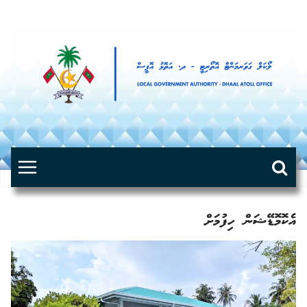
Skip
to
content
އެކޮމޮޑޭޝަން ހިފުމަށް