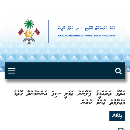
Skip
to
content
އަތޮޅު ތަރައްޤީގެ ޕްލޭނަށް ޢަމަލީ ސިފަ އަންނަމުންދާ ގޮތުގެ
މަޢުލޫމާތު ޢާންމު ކުރުން
އިޢުލާން