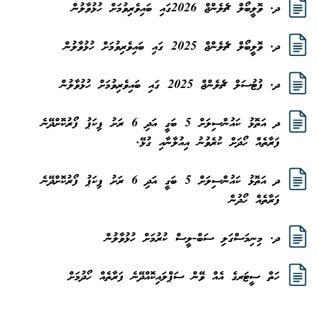
ދ. ވޮލީބޯލް ޗެލެންޖް 2026ގައި ބައިވެރިވުމަށް ހުޅުވާލުން
ދ. ވޮލީބޯލް ޗެލެންޖް 2025 ގައި ބައިވެރިވުމަށް ހުޅުވާލުން
ދ. ފުޓުސަލް ޗެލެންޖް 2025 ގައި ބައިވެރިވުމަށް ހުޅުވާލުން
ދ އަތޮޅު ކައުންސިލަށް 5 ބަގީ އަދި 6 ރަށު ޕިކަޕު ފޯރުކޮށްދޭނެ
ފަރާތެއް ހޯދަށް ކުރެވުނު އިއުލާނާއި ގުޅޭ.
ދ އަތޮޅު ކައުންސިލަށް 5 ބަގީ އަދި 6 ރަށު ޕިކަޕު ފޯރުކޮށްދޭނެ
ފަރާތެއް ހޯދުން
ދ. މިނިމަސްގަލި ސަބް-ލީސް ކުރުމަށް ހުޅުވާލުން
ހަތް ސީޓަރގެ އެއް ވޭން ސަޕްލައިކޮއްދޭނެ ފަރާތެއް ހޯދުމަށް