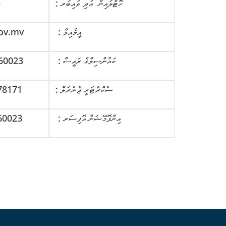
: ހޮޓްލައިން އަދި ވައިބަރ
5
: އީމެއިލް
ov.mv
: ކައުންސިލްގެ ރައީސް
60023
: ސެކްރެޓަރީ ޖެނެރަލް
78171
: އިންފޮމޭޝަން އޮފިސަރ
60023