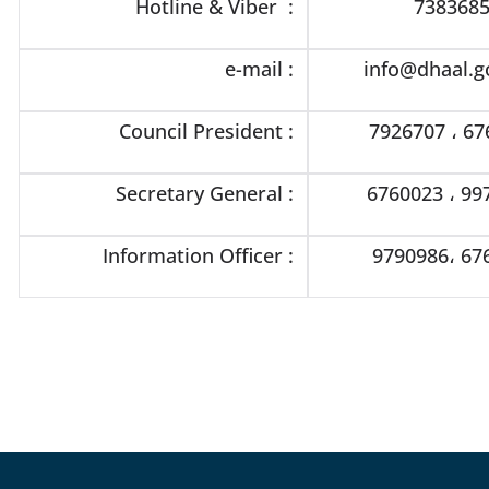
Hotline & Viber :
738368
e-mail :
info@dhaal.g
Council President :
7926707 ، 67
Secretary General :
6760023 ، 99
Information Officer :
9790986، 67