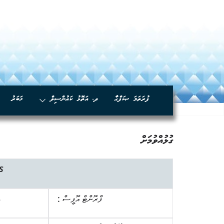
ފުރަތަމަ ޞަފްޙާ
ދ. އަތޮޅު ކައުންސިލް
ޚަބަރު
ގުޅުއްވުމަށް
s
: ފްރޮންޓް އޮފީސް
3