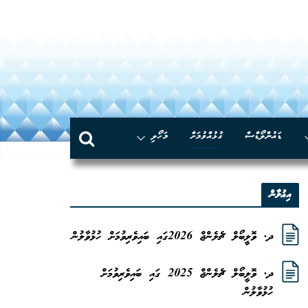
Skip
to
content
ޑައުންލޯޑްސް
ގުޅުއްވުމަށް
މަހޯލި
އިޢުލާން
ދ. ވޮލީބޯލް ޗެލެންޖް 2026ގައި ބައިވެރިވުމަށް ހުޅުވާލުން
ދ. ވޮލީބޯލް ޗެލެންޖް 2025 ގައި ބައިވެރިވުމަށް
ހުޅުވާލުން