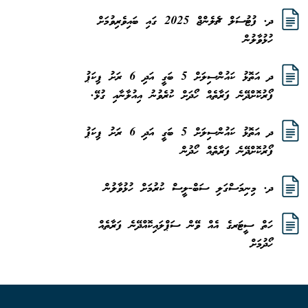
ދ. ފުޓުސަލް ޗެލެންޖް 2025 ގައި ބައިވެރިވުމަށް
ހުޅުވާލުން
ދ އަތޮޅު ކައުންސިލަށް 5 ބަގީ އަދި 6 ރަށު ޕިކަޕު
ފޯރުކޮށްދޭނެ ފަރާތެއް ހޯދަށް ކުރެވުނު އިއުލާނާއި ގުޅޭ.
ދ އަތޮޅު ކައުންސިލަށް 5 ބަގީ އަދި 6 ރަށު ޕިކަޕު
ފޯރުކޮށްދޭނެ ފަރާތެއް ހޯދުން
ދ. މިނިމަސްގަލި ސަބް-ލީސް ކުރުމަށް ހުޅުވާލުން
ހަތް ސީޓަރގެ އެއް ވޭން ސަޕްލައިކޮއްދޭނެ ފަރާތެއް
ހޯދުމަށް