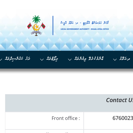
ދ.އަތޮޅު
ޢާންމުކުރެވޭ ލިޔުންތައް
ރިޕޯޓްތައް
ރަށު ކައުންސިލްތައް
Contact U
676002
Front office :