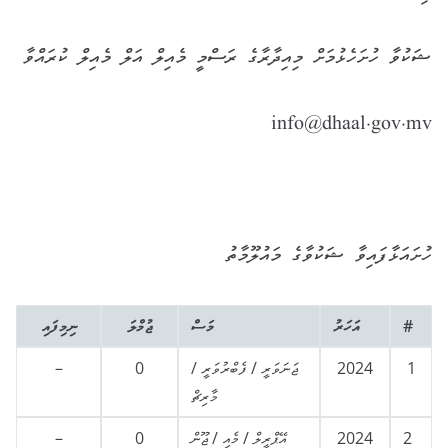
ޝަކުވާ ހުށަހެޅުމަށް މިއިދާރާގެ ރަސްމީ މެއިލް އަލް މެއިލް ކުރައްވާ
info@dhaal.gov.mv
ހުށައަޅާފައިވާ ޝަކުވާގެ މައުލޫމާތު
#
އަހަރު
މަސް
ޖުމްލަ
ނިމިފައި
1
2024
ޖަނަވަރީ / ފެބްރުވަރީ /
0
–
މާރިޗް
2
2024
އޭޕްރީލް / މެއި / ޖޫން
0
–