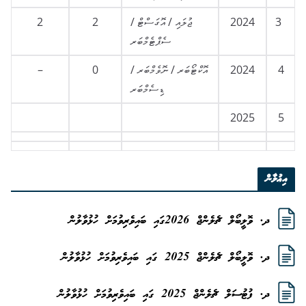
3
2024
ޖުލައި / އޮގަސްޓް /
2
2
ސެޕްޓެމްބަރ
4
2024
އޮކްޓޯބަރ / ނޮވެމްބަރ /
0
–
ޑިސެމްބަރ
2025
5
އިޢުލާން
ދ. ވޮލީބޯލް ޗެލެންޖް 2026ގައި ބައިވެރިވުމަށް ހުޅުވާލުން
ދ. ވޮލީބޯލް ޗެލެންޖް 2025 ގައި ބައިވެރިވުމަށް ހުޅުވާލުން
ދ. ފުޓުސަލް ޗެލެންޖް 2025 ގައި ބައިވެރިވުމަށް ހުޅުވާލުން