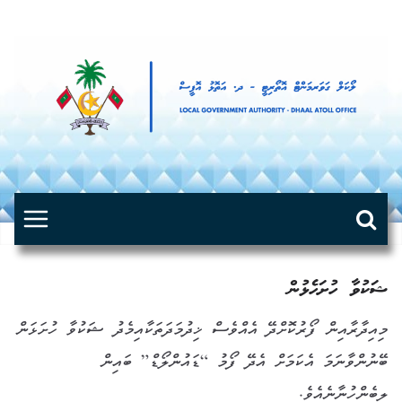
Skip
to
content
ޝަކުވާ ހުށަހެޅުން
މިއިދާރާއިން ފޯރުކޮށްދޭ އެއްވެސް ޚިދުމަދަތަކާއިމެދު ޝަކުވާ ހުށަޅަން
ބޭނުންވާނަމަ އެކަމަށް އެދޭ ފޯމު “ޑައުންލޯޑް” ބައިން
ލިބެންހުނާނެއެވެ.