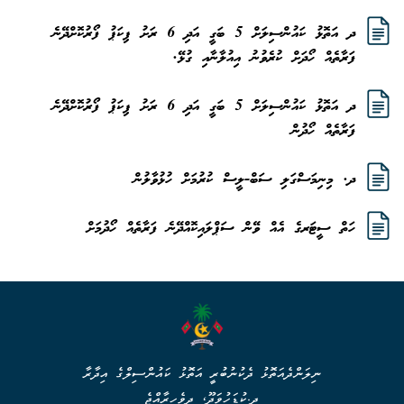
ދ އަތޮޅު ކައުންސިލަށް 5 ބަގީ އަދި 6 ރަށު ޕިކަޕު ފޯރުކޮށްދޭނެ
ފަރާތެއް ހޯދަށް ކުރެވުނު އިއުލާނާއި ގުޅޭ.
ދ އަތޮޅު ކައުންސިލަށް 5 ބަގީ އަދި 6 ރަށު ޕިކަޕު ފޯރުކޮށްދޭނެ
ފަރާތެއް ހޯދުން
ދ. މިނިމަސްގަލި ސަބް-ލީސް ކުރުމަށް ހުޅުވާލުން
ހަތް ސީޓަރގެ އެއް ވޭން ސަޕްލައިކޮއްދޭނެ ފަރާތެއް ހޯދުމަށް
ނިލަންދެއަތޮޅު ދެކުނުބުރީ އަތޮޅު ކައުންސިލްގެ އިދާރާ
ދ.ކުޑަހުވަދޫ، ދިވެހިރާއްޖެ