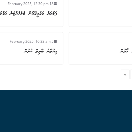
18 February 2025, 12:30 pm
ފަޅުރަށް ވަގުތީގޮތުން ބެލެހެއްޓުން ޙަވާލުކ
5 February 2025, 10:33 am
ް ހޯދުން
އިއުލާނު ބާތިލް ކުރުން
»