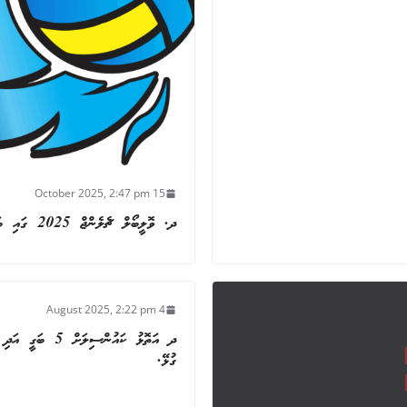
15 October 2025, 2:47 pm
ދ. ވޮލީބޯލް ޗެލެންޖް 2025 ގައި ބައިވެރިވުމަށް ހުޅުވާލުން
4 August 2025, 2:22 pm
ގުޅޭ.