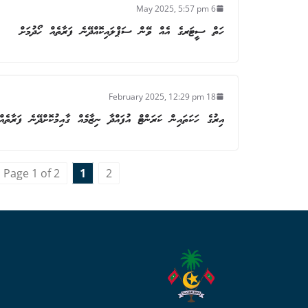
6 May 2025, 5:57 pm
ހަތް ސީޓަރގެ އެއް ވޭން ސަޕްލައިކޮއްދޭނެ ފަރާތެއް ހޯދުމަށް
18 February 2025, 12:29 pm
އިރުގެ ހަކަތައިން ކަރަންޓް އުފައްދާ ނިޒާމެއް ގާއިމުކޮށްދޭނެ ފަރާތެއ
Page 1 of 2
1
2