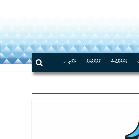
Skip
to
content
ޑައުންލޯޑްސް
ގުޅުއްވުމަށް
މަހޯލި