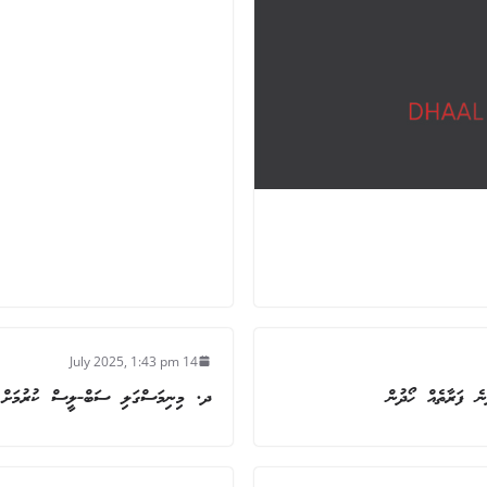
14 July 2025, 1:43 pm
ދ. މިނިމަސްގަލި ސަބް-ލީސް ކުރުމަށް ހ