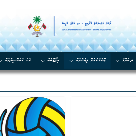
ދ.އަތޮޅު
ޢާންމުކުރެވޭ ލިޔުންތައް
ރިޕޯޓްތައް
ރަށު ކައުންސިލްތައް