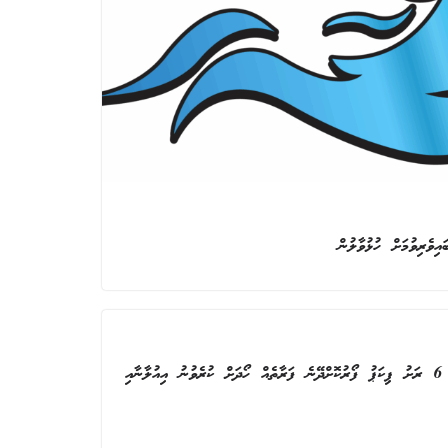
ދ އަތޮޅު ކައުންސިލަށް 5 ބަގީ އަދި 6 ރަށު ޕިކަޕު ފޯރުކޮށްދޭނެ ފަރާތެއް ހޯދަށް ކުރެވުނު އިއުލާނާއި