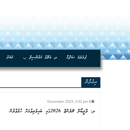
ފުރަތަމަ ޞަފްޙާ
ދ. އަތޮޅު ކައުންސިލް
ޚަބަރު
އިޢުލާން
8 December 2025, 3:32 pm
ދ. ވޮލީބޯލް ޗެލެންޖް 2026ގައި ބައިވެރިވުމަށް ހުޅުވާލުން