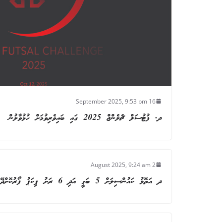
16 September 2025, 9:53 pm
ދ. ފުޓުސަލް ޗެލެންޖް 2025 ގައި ބައިވެރިވުމަށް ހުޅުވާލުން
2 August 2025, 9:24 am
ދ އަތޮޅު ކައުންސިލަށް 5 ބަގީ އަދި 6 ރަށު ޕިކަޕު ފޯރުކޮށްދޭނެ ފަރާތެއް ހޯދުން