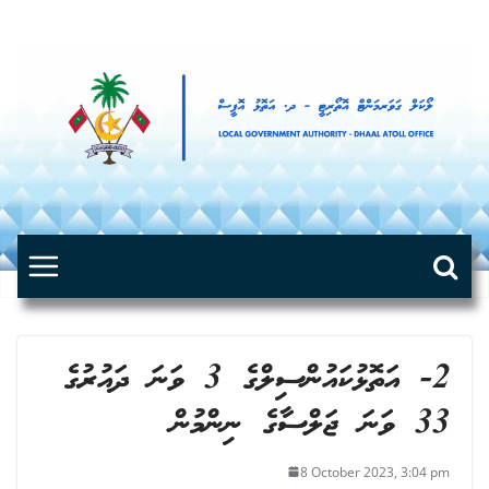
Skip
to
content
2- އަތޮޅުކައުންސިލްގެ 3 ވަނަ ދައުރުގެ
33 ވަނަ ޖަލްސާގެ ނިންމުން
8 October 2023, 3:04 pm