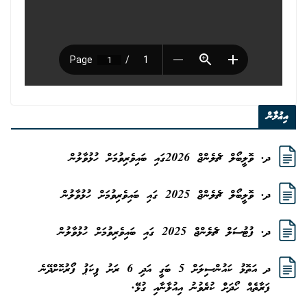
އިޢުލާން
ދ. ވޮލީބޯލް ޗެލެންޖް 2026ގައި ބައިވެރިވުމަށް ހުޅުވާލުން
ދ. ވޮލީބޯލް ޗެލެންޖް 2025 ގައި ބައިވެރިވުމަށް ހުޅުވާލުން
ދ. ފުޓުސަލް ޗެލެންޖް 2025 ގައި ބައިވެރިވުމަށް ހުޅުވާލުން
ދ އަތޮޅު ކައުންސިލަށް 5 ބަގީ އަދި 6 ރަށު ޕިކަޕު ފޯރުކޮށްދޭނެ
ފަރާތެއް ހޯދަށް ކުރެވުނު އިއުލާނާއި ގުޅޭ.