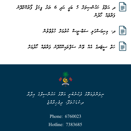
ދ އަތޮޅު ކައުންސިލަށް 5 ބަގީ އަދި 6 ރަށު ޕިކަޕު ފޯރުކޮށްދޭނެ
ފަރާތެއް ހޯދުން
ދ. މިނިމަސްގަލި ސަބް-ލީސް ކުރުމަށް ހުޅުވާލުން
ހަތް ސީޓަރގެ އެއް ވޭން ސަޕްލައިކޮއްދޭނެ ފަރާތެއް ހޯދުމަށް
ނިލަންދެއަތޮޅު ދެކުނުބުރީ އަތޮޅު ކައުންސިލްގެ އިދާރާ
ދ.ކުޑަހުވަދޫ، ދިވެހިރާއްޖެ
Phone: 6760023
Hotline: 7383685