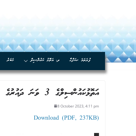
ފުރަތަމަ ޞަފްޙާ
ދ. އަތޮޅު ކައުންސިލް
ޚަބަރު
އަތޮޅުކައުންސިލްގެ 3 ވަނަ ދައުރުގެ 48 ވަނަ ޖަލްސާގެ ނިންމުން
8 October 2023, 4:11 pm
Download (PDF, 237KB)