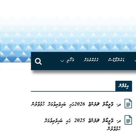
Skip
to
content
ޑައުންލޯޑްސް
ގުޅުއްވުމަށް
މަހޯލި
އިޢުލާން
ދ. ވޮލީބޯލް ޗެލެންޖް 2026ގައި ބައިވެރިވުމަށް ހުޅުވާލުން
ދ. ވޮލީބޯލް ޗެލެންޖް 2025 ގައި ބައިވެރިވުމަށް
ހުޅުވާލުން