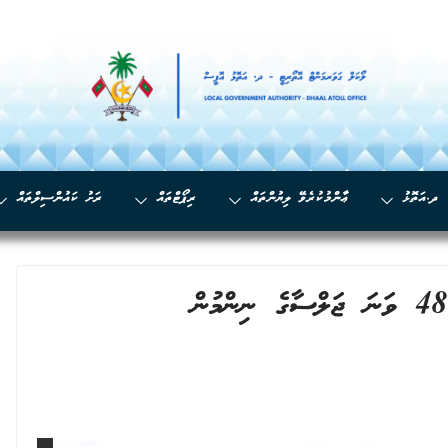
ދ.އަތޮޅު
ޢާންމުކުރެވޭ ލިޔުންތައް
ރިޕޯޓްތައް
ރަށު ކައުންސިލްތައް