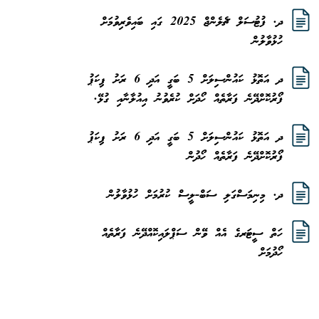
ދ. ފުޓުސަލް ޗެލެންޖް 2025 ގައި ބައިވެރިވުމަށް
ހުޅުވާލުން
ދ އަތޮޅު ކައުންސިލަށް 5 ބަގީ އަދި 6 ރަށު ޕިކަޕު
ފޯރުކޮށްދޭނެ ފަރާތެއް ހޯދަށް ކުރެވުނު އިއުލާނާއި ގުޅޭ.
ދ އަތޮޅު ކައުންސިލަށް 5 ބަގީ އަދި 6 ރަށު ޕިކަޕު
ފޯރުކޮށްދޭނެ ފަރާތެއް ހޯދުން
ދ. މިނިމަސްގަލި ސަބް-ލީސް ކުރުމަށް ހުޅުވާލުން
ހަތް ސީޓަރގެ އެއް ވޭން ސަޕްލައިކޮއްދޭނެ ފަރާތެއް
ހޯދުމަށް