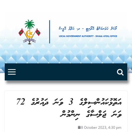
Skip
to
content
އަތޮޅުކައުންސިލްގެ 3 ވަނަ ދައުރުގެ 72
ވަނަ ޖަލްސާގެ ނިންމުން
8 October 2023, 4:30 pm