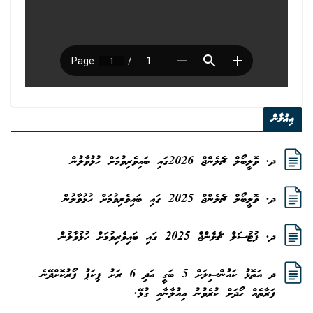
އިޢުލާން
ދ. ވޮލީބޯލް ޗެލެންޖް 2026ގައި ބައިވެރިވުމަށް ހުޅުވާލުން
ދ. ވޮލީބޯލް ޗެލެންޖް 2025 ގައި ބައިވެރިވުމަށް ހުޅުވާލުން
ދ. ފުޓުސަލް ޗެލެންޖް 2025 ގައި ބައިވެރިވުމަށް ހުޅުވާލުން
ދ އަތޮޅު ކައުންސިލަށް 5 ބަގީ އަދި 6 ރަށު ޕިކަޕު ފޯރުކޮށްދޭނެ
ފަރާތެއް ހޯދަށް ކުރެވުނު އިއުލާނާއި ގުޅޭ.