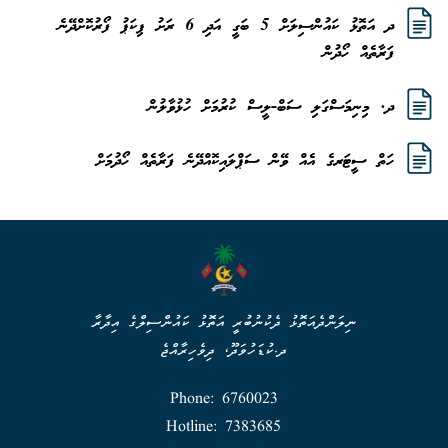
ދ އަތޮޅު ކައުންސިލަށް 5 ބަގީ އަދި 6 ރަށު ޕިކަޕު ފޯރުކޮށްދޭނެ
ފަރާތެއް ހޯދުން
ދ. މިނިމަސްގަލި ސަބް-ލީސް ކުރުމަށް ހުޅުވާލުން
ހަތް ސީޓަރގެ އެއް ވޭން ސަޕްލައިކޮއްދޭނެ ފަރާތެއް ހޯދުމަށް
ނިލަންދެއަތޮޅު ދެކުނުބުރީ އަތޮޅު ކައުންސިލްގެ އިދާރާ
ދ.ކުޑަހުވަދޫ، ދިވެހިރާއްޖެ
Phone: 6760023
Hotline: 7383685