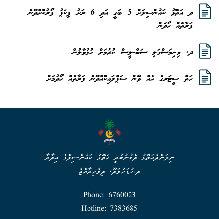
ދ އަތޮޅު ކައުންސިލަށް 5 ބަގީ އަދި 6 ރަށު ޕިކަޕު ފޯރުކޮށްދޭނެ
ފަރާތެއް ހޯދުން
ދ. މިނިމަސްގަލި ސަބް-ލީސް ކުރުމަށް ހުޅުވާލުން
ހަތް ސީޓަރގެ އެއް ވޭން ސަޕްލައިކޮއްދޭނެ ފަރާތެއް ހޯދުމަށް
ނިލަންދެއަތޮޅު ދެކުނުބުރީ އަތޮޅު ކައުންސިލްގެ އިދާރާ
ދ.ކުޑަހުވަދޫ، ދިވެހިރާއްޖެ
Phone: 6760023
Hotline: 7383685