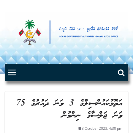
Skip
to
content
އަތޮޅުކައުންސިލްގެ 3 ވަނަ ދައުރުގެ 75
ވަނަ ޖަލްސާގެ ނިންމުން
8 October 2023, 4:30 pm