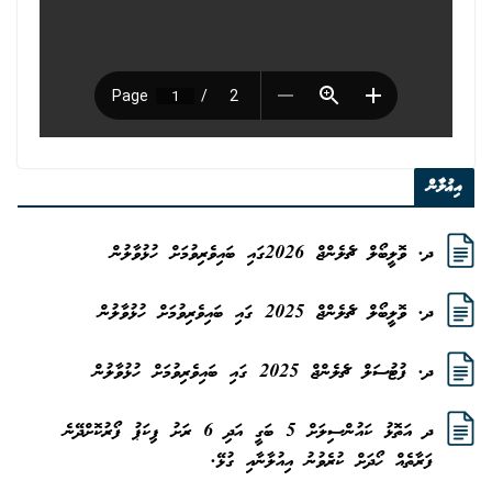
އިޢުލާން
ދ. ވޮލީބޯލް ޗެލެންޖް 2026ގައި ބައިވެރިވުމަށް ހުޅުވާލުން
ދ. ވޮލީބޯލް ޗެލެންޖް 2025 ގައި ބައިވެރިވުމަށް ހުޅުވާލުން
ދ. ފުޓުސަލް ޗެލެންޖް 2025 ގައި ބައިވެރިވުމަށް ހުޅުވާލުން
ދ އަތޮޅު ކައުންސިލަށް 5 ބަގީ އަދި 6 ރަށު ޕިކަޕު ފޯރުކޮށްދޭނެ
ފަރާތެއް ހޯދަށް ކުރެވުނު އިއުލާނާއި ގުޅޭ.