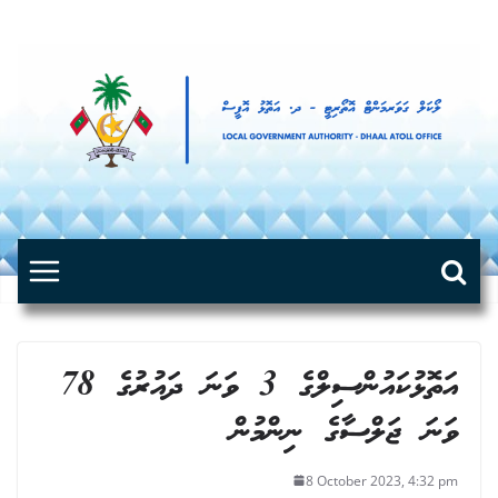
Skip
to
content
އަތޮޅުކައުންސިލްގެ 3 ވަނަ ދައުރުގެ 78
ވަނަ ޖަލްސާގެ ނިންމުން
8 October 2023, 4:32 pm