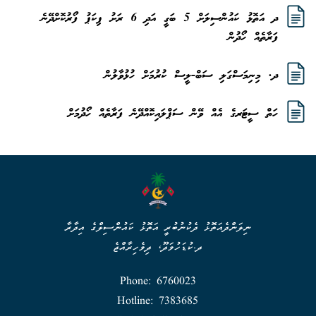
ދ އަތޮޅު ކައުންސިލަށް 5 ބަގީ އަދި 6 ރަށު ޕިކަޕު ފޯރުކޮށްދޭނެ
ފަރާތެއް ހޯދުން
ދ. މިނިމަސްގަލި ސަބް-ލީސް ކުރުމަށް ހުޅުވާލުން
ހަތް ސީޓަރގެ އެއް ވޭން ސަޕްލައިކޮއްދޭނެ ފަރާތެއް ހޯދުމަށް
ނިލަންދެއަތޮޅު ދެކުނުބުރީ އަތޮޅު ކައުންސިލްގެ އިދާރާ
ދ.ކުޑަހުވަދޫ، ދިވެހިރާއްޖެ
Phone: 6760023
Hotline: 7383685