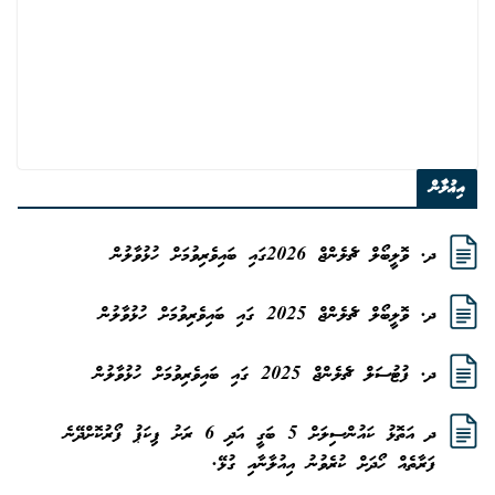
އިޢުލާން
ދ. ވޮލީބޯލް ޗެލެންޖް 2026ގައި ބައިވެރިވުމަށް ހުޅުވާލުން
ދ. ވޮލީބޯލް ޗެލެންޖް 2025 ގައި ބައިވެރިވުމަށް ހުޅުވާލުން
ދ. ފުޓުސަލް ޗެލެންޖް 2025 ގައި ބައިވެރިވުމަށް ހުޅުވާލުން
ދ އަތޮޅު ކައުންސިލަށް 5 ބަގީ އަދި 6 ރަށު ޕިކަޕު ފޯރުކޮށްދޭނެ
ފަރާތެއް ހޯދަށް ކުރެވުނު އިއުލާނާއި ގުޅޭ.