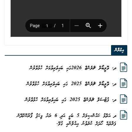
އިޢުލާން
ދ. ވޮލީބޯލް ޗެލެންޖް 2026ގައި ބައިވެރިވުމަށް ހުޅުވާލުން
ދ. ވޮލީބޯލް ޗެލެންޖް 2025 ގައި ބައިވެރިވުމަށް ހުޅުވާލުން
ދ. ފުޓުސަލް ޗެލެންޖް 2025 ގައި ބައިވެރިވުމަށް ހުޅުވާލުން
ދ އަތޮޅު ކައުންސިލަށް 5 ބަގީ އަދި 6 ރަށު ޕިކަޕު ފޯރުކޮށްދޭނެ
ފަރާތެއް ހޯދަށް ކުރެވުނު އިއުލާނާއި ގުޅޭ.