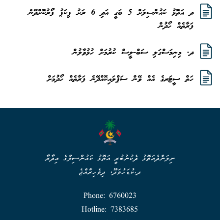
ދ އަތޮޅު ކައުންސިލަށް 5 ބަގީ އަދި 6 ރަށު ޕިކަޕު ފޯރުކޮށްދޭނެ
ފަރާތެއް ހޯދުން
ދ. މިނިމަސްގަލި ސަބް-ލީސް ކުރުމަށް ހުޅުވާލުން
ހަތް ސީޓަރގެ އެއް ވޭން ސަޕްލައިކޮއްދޭނެ ފަރާތެއް ހޯދުމަށް
ނިލަންދެއަތޮޅު ދެކުނުބުރީ އަތޮޅު ކައުންސިލްގެ އިދާރާ
ދ.ކުޑަހުވަދޫ، ދިވެހިރާއްޖެ
Phone: 6760023
Hotline: 7383685