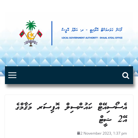
Skip
to
content
އެސޯސިއޭޓް ކައުންސިލް އޮފިސަރ މަޤާމްގެ
އޭ2 ޝީޓް
2 November 2023, 1:37 pm