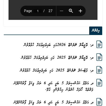
އިޢުލާން
ދ. ވޮލީބޯލް ޗެލެންޖް 2026ގައި ބައިވެރިވުމަށް ހުޅުވާލުން
ދ. ވޮލީބޯލް ޗެލެންޖް 2025 ގައި ބައިވެރިވުމަށް ހުޅުވާލުން
ދ. ފުޓުސަލް ޗެލެންޖް 2025 ގައި ބައިވެރިވުމަށް ހުޅުވާލުން
ދ އަތޮޅު ކައުންސިލަށް 5 ބަގީ އަދި 6 ރަށު ޕިކަޕު ފޯރުކޮށްދޭނެ
ފަރާތެއް ހޯދަށް ކުރެވުނު އިއުލާނާއި ގުޅޭ.
ދ އަތޮޅު ކައުންސިލަށް 5 ބަގީ އަދި 6 ރަށު ޕިކަޕު ފޯރުކޮށްދޭނެ