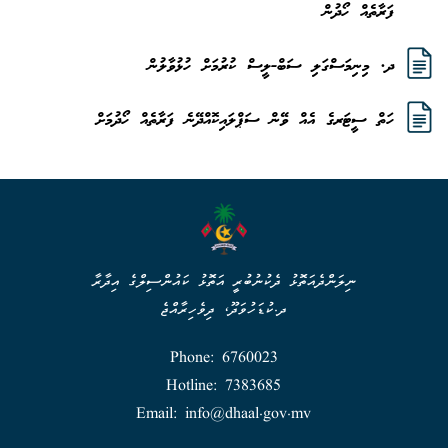
ފަރާތެއް ހޯދުން
ދ. މިނިމަސްގަލި ސަބް-ލީސް ކުރުމަށް ހުޅުވާލުން
ހަތް ސީޓަރގެ އެއް ވޭން ސަޕްލައިކޮއްދޭނެ ފަރާތެއް ހޯދުމަށް
ނިލަންދެއަތޮޅު ދެކުނުބުރީ އަތޮޅު ކައުންސިލްގެ އިދާރާ
ދ.ކުޑަހުވަދޫ، ދިވެހިރާއްޖެ
Phone: 6760023
Hotline: 7383685
Email: info@dhaal.gov.mv