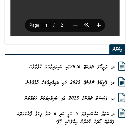
އިޢުލާން
ދ. ވޮލީބޯލް ޗެލެންޖް 2026ގައި ބައިވެރިވުމަށް ހުޅުވާލުން
ދ. ވޮލީބޯލް ޗެލެންޖް 2025 ގައި ބައިވެރިވުމަށް ހުޅުވާލުން
ދ. ފުޓުސަލް ޗެލެންޖް 2025 ގައި ބައިވެރިވުމަށް ހުޅުވާލުން
ދ އަތޮޅު ކައުންސިލަށް 5 ބަގީ އަދި 6 ރަށު ޕިކަޕު ފޯރުކޮށްދޭނެ
ފަރާތެއް ހޯދަށް ކުރެވުނު އިއުލާނާއި ގުޅޭ.