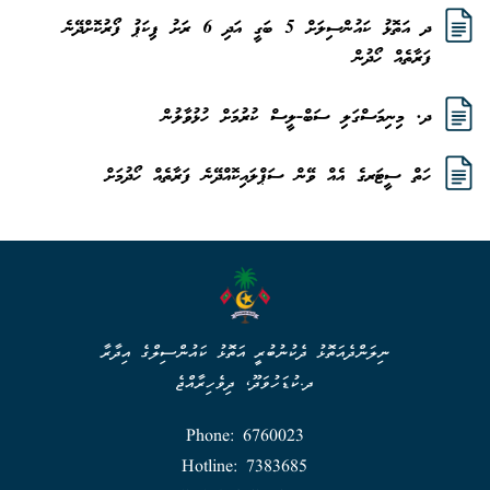
ދ އަތޮޅު ކައުންސިލަށް 5 ބަގީ އަދި 6 ރަށު ޕިކަޕު ފޯރުކޮށްދޭނެ
ފަރާތެއް ހޯދުން
ދ. މިނިމަސްގަލި ސަބް-ލީސް ކުރުމަށް ހުޅުވާލުން
ހަތް ސީޓަރގެ އެއް ވޭން ސަޕްލައިކޮއްދޭނެ ފަރާތެއް ހޯދުމަށް
ނިލަންދެއަތޮޅު ދެކުނުބުރީ އަތޮޅު ކައުންސިލްގެ އިދާރާ
ދ.ކުޑަހުވަދޫ، ދިވެހިރާއްޖެ
Phone: 6760023
Hotline: 7383685