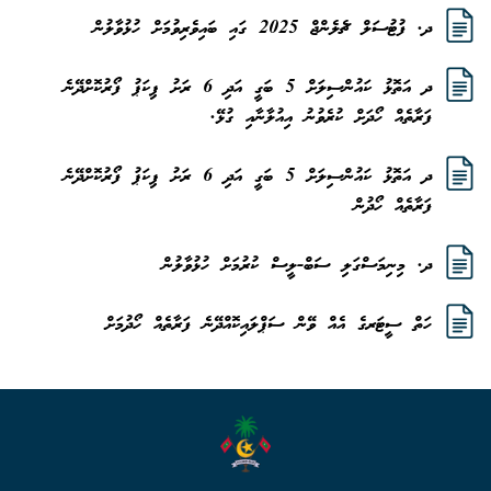
ދ. ފުޓުސަލް ޗެލެންޖް 2025 ގައި ބައިވެރިވުމަށް ހުޅުވާލުން
ދ އަތޮޅު ކައުންސިލަށް 5 ބަގީ އަދި 6 ރަށު ޕިކަޕު ފޯރުކޮށްދޭނެ
ފަރާތެއް ހޯދަށް ކުރެވުނު އިއުލާނާއި ގުޅޭ.
ދ އަތޮޅު ކައުންސިލަށް 5 ބަގީ އަދި 6 ރަށު ޕިކަޕު ފޯރުކޮށްދޭނެ
ފަރާތެއް ހޯދުން
ދ. މިނިމަސްގަލި ސަބް-ލީސް ކުރުމަށް ހުޅުވާލުން
ހަތް ސީޓަރގެ އެއް ވޭން ސަޕްލައިކޮއްދޭނެ ފަރާތެއް ހޯދުމަށް