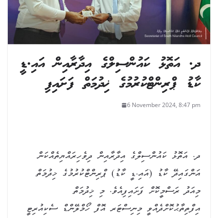
ދ. އަތޮޅު ކައުންސިލްގެ އިދާރާއިން އައި.ޑީ
ކާޑު ޕްރިންޓްކުރުމުގެ ޚިދުމަތް ފަށައިފި
6 November 2024, 8:47 pm
ދ. އަތޮޅު ކައުންސިލްގެ އިދާރާއިން ދިވެހިރައްޔިތެއްކަން
އަންގައިދޭ ކާޑު (އައި.ޑީ ކާޑު) ޕްރިންޓްކުރުމުގެ ޚިދުމަތް
މިއަދު ރަސްމީކޮށް ފަށައިފިއެވެ. މި ޚިދުމަތް
އިފްތިތާޙުކޮށްދެއްވީ މިނިސްޓަރ އޮފް ހޯމްލޭންޑް ސެކިއުރިޓީ