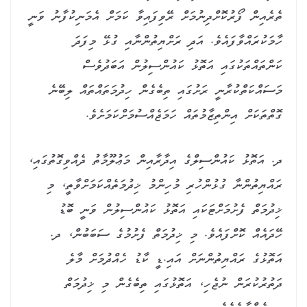
ތެރެއިން ފޯރުކޮށްދިނުމަށް ރޭވިފައިވާ ކަމަށް އެމަނިކުފާނު ވަނީ
ހާމަކުރައްވާފައެވެ. އަދި ރަށްޔިތުންނާއި ގުޅޭ މިފަދަ
ކަންތައްތަކުގައި އަތޮޅު ކައުންސިލުން އަބަދުވެސް
މަސައްކަތްކުރާނީ ރަށުގައި ތިބެގެން ހިދުމަތައްތައް ލިބޭނެ
ގޮތްތަކަށް އިންތިޒާމުތައް ހަމަޖެއްސުމަށްކަމަށެވެ.
ދ. އަތޮޅު ކައުންސިލްގެ އިދާރާއިން މަޢުލޫމާތު ދެއްވިގޮތުގައި،
ރައްޔިތުންނާ ގުޅުންހުރި މުހިންމު ޚިދުމަތެއްކަމަށްވާތީ، މި
ޚިދުމަތް ފެށުމަށްޓަކައި އަތޮޅު ކައުންސިލުން ވަނީ ބޮޑު
ހޭދައެއް ކޮށްފައެވެ. މި ޚިދުމަތް ފެށުމުގެ ސަބަބުން، ދ.
އަތޮޅުގެ ރައްޔިތުންނަށް އައި.ޑީ ކާޑު ހެއްދުމަށް މާލެ
ދަތުރުކުރަން ނުޖެހި، އަތޮޅުގައި ތިބެގެން މި ޚިދުމަތް