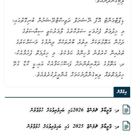
ލިބިގެންދާނެއެވެ.
ޑިޕާޓްމަންޓް އޮފް ނޭޝަނަލް ރަޖިސްޓްރޭޝަނުން ބުނިގޮތުގައި،
މި ޚިދުމަތް ފެށުމަކީ ސަރުކާރުގެ ލާމަރުކަޒީ ސިޔާސަތުގެ
ދަށުން އަތޮޅުތަކަށް އިތުރު ބާރުތަކެއް ދިނުމުގެ މަސައްކަތުގެ
ތެރެއިން ކުރެވުނު މުހިންމު ކަމެކެވެ. މި ޚިދުމަތް ފެށުމާއެކު،
ދ. އަތޮޅުގެ ރައްޔިތުންނަށް ފަސޭހަކަމާއެކު އައި.ޑީ ކާޑާ ގުޅޭ
ޚިދުމަތްތައް ލިބިގެންދާނެކަމަށް އުންމީދުކުރެވެއެވެ.
އިޢުލާން
ދ. ވޮލީބޯލް ޗެލެންޖް 2026ގައި ބައިވެރިވުމަށް ހުޅުވާލުން
ދ. ވޮލީބޯލް ޗެލެންޖް 2025 ގައި ބައިވެރިވުމަށް ހުޅުވާލުން