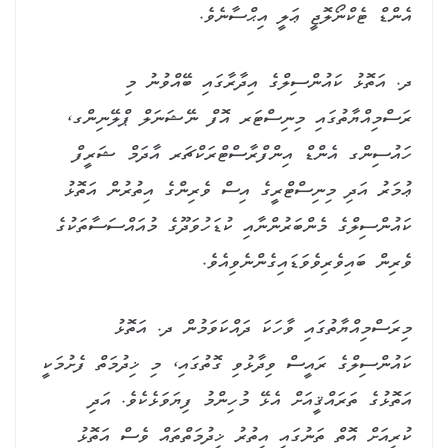
އެންޑް ޓެކްނޯލޮޖީ ޢަލީ އިޙްސާނެވެ.
ދ. އަތޮޅު ކައުންސިލްގެ އިދާރާގައި ބޭއްވުނު މި
ރަސްމިއްޔާތުގައި މިނިސްޓަރ އޮފް ނޭޝަނަލް ޕްލޭނިންގ،
ހައުސިންގ އެންޑް އިންފްރާސްޓްރަކްޗަރ އާދަމް ޝަރީފް
ޢުމަރު އަދި މިނިސްޓްރީގެ އިސް ވެރިންގެ އިތުރުން އަތޮޅު
ކައުންސިލްގެ މެންބަރުންނާއި ކުޑަހުވަދޫގެ މުއައްސަސާތަކުގެ
ވެރިން ބައިވެރިވެވަޑައިގެންނެވިއެވެ.
މިރަސްމިއްޔާތުގައި ވާހަކަ ދައްކަވަމުން ދ. އަތޮޅު
ކައުންސިލްގެ ރައީސް ވިދާޅުވި ގޮތުގައި، މި ޚިދުމަތް ފެށުމަކީ
އަތޮޅުގެ ތަރައްޤީއަށް އެޅޭ މުހިންމު ފިޔަވަޅެކެވެ. އަދި
ކުރިއަށް އޮތް ތަނުގައި އިތުރު ޚިދުމަތްތައް ވެސް އަތޮޅު