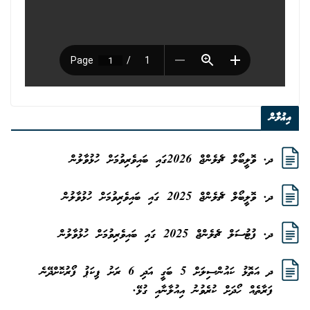
އިޢުލާން
ދ. ވޮލީބޯލް ޗެލެންޖް 2026ގައި ބައިވެރިވުމަށް ހުޅުވާލުން
ދ. ވޮލީބޯލް ޗެލެންޖް 2025 ގައި ބައިވެރިވުމަށް ހުޅުވާލުން
ދ. ފުޓުސަލް ޗެލެންޖް 2025 ގައި ބައިވެރިވުމަށް ހުޅުވާލުން
ދ އަތޮޅު ކައުންސިލަށް 5 ބަގީ އަދި 6 ރަށު ޕިކަޕު ފޯރުކޮށްދޭނެ
ފަރާތެއް ހޯދަށް ކުރެވުނު އިއުލާނާއި ގުޅޭ.