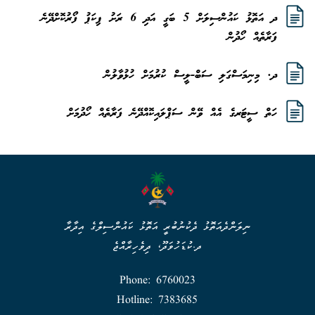
ދ އަތޮޅު ކައުންސިލަށް 5 ބަގީ އަދި 6 ރަށު ޕިކަޕު ފޯރުކޮށްދޭނެ
ފަރާތެއް ހޯދުން
ދ. މިނިމަސްގަލި ސަބް-ލީސް ކުރުމަށް ހުޅުވާލުން
ހަތް ސީޓަރގެ އެއް ވޭން ސަޕްލައިކޮއްދޭނެ ފަރާތެއް ހޯދުމަށް
ނިލަންދެއަތޮޅު ދެކުނުބުރީ އަތޮޅު ކައުންސިލްގެ އިދާރާ
ދ.ކުޑަހުވަދޫ، ދިވެހިރާއްޖެ
Phone: 6760023
Hotline: 7383685