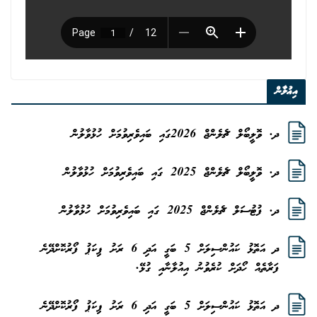
އިޢުލާން
ދ. ވޮލީބޯލް ޗެލެންޖް 2026ގައި ބައިވެރިވުމަށް ހުޅުވާލުން
ދ. ވޮލީބޯލް ޗެލެންޖް 2025 ގައި ބައިވެރިވުމަށް ހުޅުވާލުން
ދ. ފުޓުސަލް ޗެލެންޖް 2025 ގައި ބައިވެރިވުމަށް ހުޅުވާލުން
ދ އަތޮޅު ކައުންސިލަށް 5 ބަގީ އަދި 6 ރަށު ޕިކަޕު ފޯރުކޮށްދޭނެ
ފަރާތެއް ހޯދަށް ކުރެވުނު އިއުލާނާއި ގުޅޭ.
ދ އަތޮޅު ކައުންސިލަށް 5 ބަގީ އަދި 6 ރަށު ޕިކަޕު ފޯރުކޮށްދޭނެ