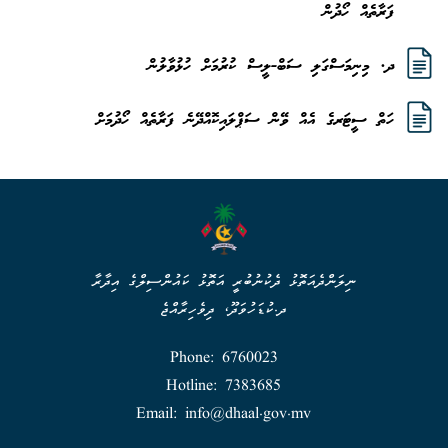
ފަރާތެއް ހޯދުން
ދ. މިނިމަސްގަލި ސަބް-ލީސް ކުރުމަށް ހުޅުވާލުން
ހަތް ސީޓަރގެ އެއް ވޭން ސަޕްލައިކޮއްދޭނެ ފަރާތެއް ހޯދުމަށް
ނިލަންދެއަތޮޅު ދެކުނުބުރީ އަތޮޅު ކައުންސިލްގެ އިދާރާ
ދ.ކުޑަހުވަދޫ، ދިވެހިރާއްޖެ
Phone: 6760023
Hotline: 7383685
Email: info@dhaal.gov.mv