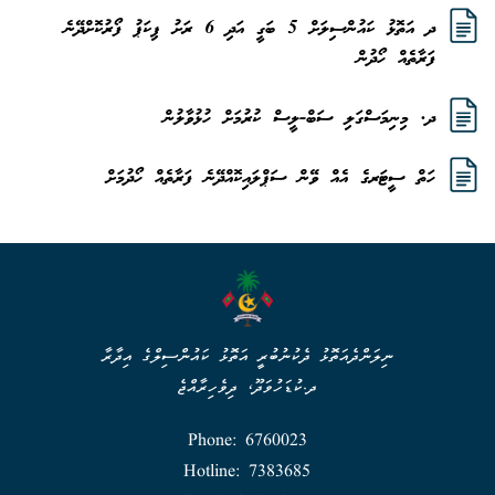
ދ އަތޮޅު ކައުންސިލަށް 5 ބަގީ އަދި 6 ރަށު ޕިކަޕު ފޯރުކޮށްދޭނެ
ފަރާތެއް ހޯދުން
ދ. މިނިމަސްގަލި ސަބް-ލީސް ކުރުމަށް ހުޅުވާލުން
ހަތް ސީޓަރގެ އެއް ވޭން ސަޕްލައިކޮއްދޭނެ ފަރާތެއް ހޯދުމަށް
ނިލަންދެއަތޮޅު ދެކުނުބުރީ އަތޮޅު ކައުންސިލްގެ އިދާރާ
ދ.ކުޑަހުވަދޫ، ދިވެހިރާއްޖެ
Phone: 6760023
Hotline: 7383685