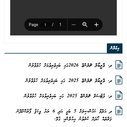
އިޢުލާން
ދ. ވޮލީބޯލް ޗެލެންޖް 2026ގައި ބައިވެރިވުމަށް ހުޅުވާލުން
ދ. ވޮލީބޯލް ޗެލެންޖް 2025 ގައި ބައިވެރިވުމަށް ހުޅުވާލުން
ދ. ފުޓުސަލް ޗެލެންޖް 2025 ގައި ބައިވެރިވުމަށް ހުޅުވާލުން
ދ އަތޮޅު ކައުންސިލަށް 5 ބަގީ އަދި 6 ރަށު ޕިކަޕު ފޯރުކޮށްދޭނެ
ފަރާތެއް ހޯދަށް ކުރެވުނު އިއުލާނާއި ގުޅޭ.