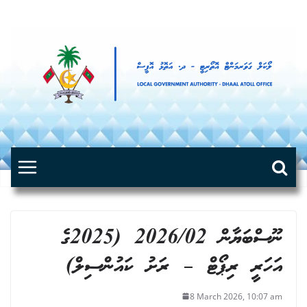
Skip
to
content
ނޫސްބަޔާން 2026/02 (2025ގެ
އަހަރީ ރިޕޯޓް – ރަށު ކައުންސިލް)
8 March 2026, 10:07 am