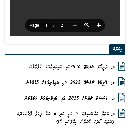
އިޢުލާން
ދ. ވޮލީބޯލް ޗެލެންޖް 2026ގައި ބައިވެރިވުމަށް ހުޅުވާލުން
ދ. ވޮލީބޯލް ޗެލެންޖް 2025 ގައި ބައިވެރިވުމަށް ހުޅުވާލުން
ދ. ފުޓުސަލް ޗެލެންޖް 2025 ގައި ބައިވެރިވުމަށް ހުޅުވާލުން
ދ އަތޮޅު ކައުންސިލަށް 5 ބަގީ އަދި 6 ރަށު ޕިކަޕު ފޯރުކޮށްދޭނެ
ފަރާތެއް ހޯދަށް ކުރެވުނު އިއުލާނާއި ގުޅޭ.