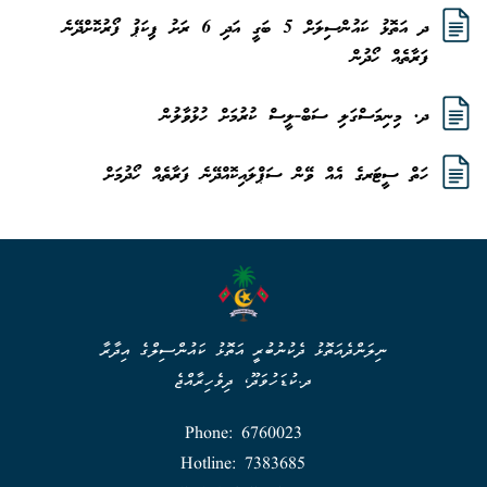
ދ އަތޮޅު ކައުންސިލަށް 5 ބަގީ އަދި 6 ރަށު ޕިކަޕު ފޯރުކޮށްދޭނެ
ފަރާތެއް ހޯދުން
ދ. މިނިމަސްގަލި ސަބް-ލީސް ކުރުމަށް ހުޅުވާލުން
ހަތް ސީޓަރގެ އެއް ވޭން ސަޕްލައިކޮއްދޭނެ ފަރާތެއް ހޯދުމަށް
ނިލަންދެއަތޮޅު ދެކުނުބުރީ އަތޮޅު ކައުންސިލްގެ އިދާރާ
ދ.ކުޑަހުވަދޫ، ދިވެހިރާއްޖެ
Phone: 6760023
Hotline: 7383685