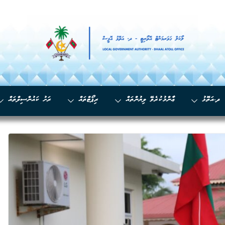
ދ.އަތޮޅު
ޢާންމުކުރެވޭ ލިޔުންތައް
ރިޕޯޓްތައް
ރަށު ކައުންސިލްތައް