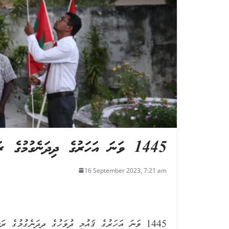
1445 ވަނަ އަހަރުގެ ދިދަނެގުމުގެ ރަސްމިއްޔާތު
16 September 2023, 7:21 am
1445 ވަނަ އަހަރުގެ ޤައުމީ ދުވަހުގެ ދިދަނެގުމުގެ