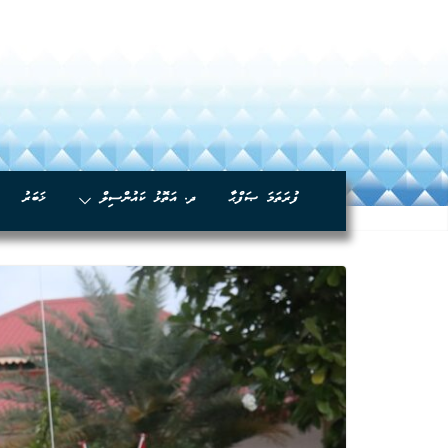
ފުރަތަމަ ޞަފްޙާ
ދ. އަތޮޅު ކައުންސިލް
ޚަބަރު