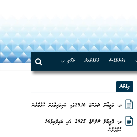
Skip
to
content
ޑައުންލޯޑްސް
ގުޅުއްވުމަށް
މަހޯލި
އިޢުލާން
ދ. ވޮލީބޯލް ޗެލެންޖް 2026ގައި ބައިވެރިވުމަށް ހުޅުވާލުން
ދ. ވޮލީބޯލް ޗެލެންޖް 2025 ގައި ބައިވެރިވުމަށް
ހުޅުވާލުން