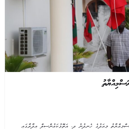
 ރަސްމިއްޔާތު މިއަދުގެ ހެނދުނު ދ. އަތޮޅުކައުންސިލް އިދާރާގައި