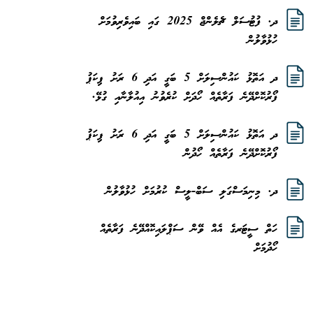
ދ. ފުޓުސަލް ޗެލެންޖް 2025 ގައި ބައިވެރިވުމަށް
ހުޅުވާލުން
ދ އަތޮޅު ކައުންސިލަށް 5 ބަގީ އަދި 6 ރަށު ޕިކަޕު
ފޯރުކޮށްދޭނެ ފަރާތެއް ހޯދަށް ކުރެވުނު އިއުލާނާއި ގުޅޭ.
ދ އަތޮޅު ކައުންސިލަށް 5 ބަގީ އަދި 6 ރަށު ޕިކަޕު
ފޯރުކޮށްދޭނެ ފަރާތެއް ހޯދުން
ދ. މިނިމަސްގަލި ސަބް-ލީސް ކުރުމަށް ހުޅުވާލުން
ހަތް ސީޓަރގެ އެއް ވޭން ސަޕްލައިކޮއްދޭނެ ފަރާތެއް
ހޯދުމަށް