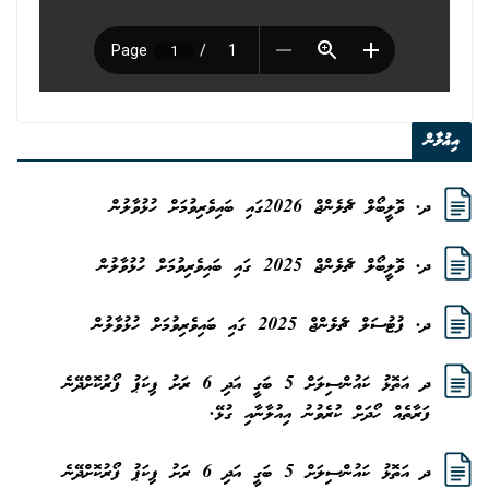
އިޢުލާން
ދ. ވޮލީބޯލް ޗެލެންޖް 2026ގައި ބައިވެރިވުމަށް ހުޅުވާލުން
ދ. ވޮލީބޯލް ޗެލެންޖް 2025 ގައި ބައިވެރިވުމަށް ހުޅުވާލުން
ދ. ފުޓުސަލް ޗެލެންޖް 2025 ގައި ބައިވެރިވުމަށް ހުޅުވާލުން
ދ އަތޮޅު ކައުންސިލަށް 5 ބަގީ އަދި 6 ރަށު ޕިކަޕު ފޯރުކޮށްދޭނެ
ފަރާތެއް ހޯދަށް ކުރެވުނު އިއުލާނާއި ގުޅޭ.
ދ އަތޮޅު ކައުންސިލަށް 5 ބަގީ އަދި 6 ރަށު ޕިކަޕު ފޯރުކޮށްދޭނެ