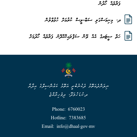
ފަރާތެއް ހޯދުން
ދ. މިނިމަސްގަލި ސަބް-ލީސް ކުރުމަށް ހުޅުވާލުން
ހަތް ސީޓަރގެ އެއް ވޭން ސަޕްލައިކޮއްދޭނެ ފަރާތެއް ހޯދުމަށް
ނިލަންދެއަތޮޅު ދެކުނުބުރީ އަތޮޅު ކައުންސިލްގެ އިދާރާ
ދ.ކުޑަހުވަދޫ، ދިވެހިރާއްޖެ
Phone: 6760023
Hotline: 7383685
Email: info@dhaal.gov.mv