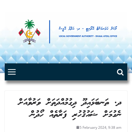
Skip
to
content
ދ. ތަނބަޅައިދޫ ދިގުމުއްދަތަށް ވަރުވާއަށް
ނެގުމަށް ޝައުޤުހުރި ފަރާތެއް ހޯދުން
5 February 2024, 9:38 am