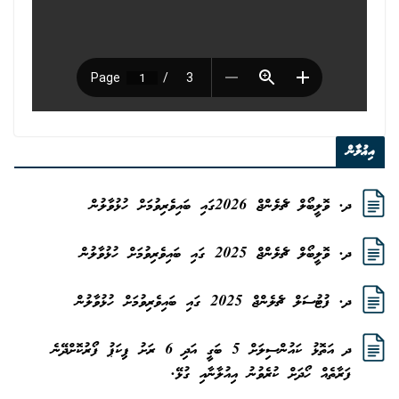
އިޢުލާން
ދ. ވޮލީބޯލް ޗެލެންޖް 2026ގައި ބައިވެރިވުމަށް ހުޅުވާލުން
ދ. ވޮލީބޯލް ޗެލެންޖް 2025 ގައި ބައިވެރިވުމަށް ހުޅުވާލުން
ދ. ފުޓުސަލް ޗެލެންޖް 2025 ގައި ބައިވެރިވުމަށް ހުޅުވާލުން
ދ އަތޮޅު ކައުންސިލަށް 5 ބަގީ އަދި 6 ރަށު ޕިކަޕު ފޯރުކޮށްދޭނެ
ފަރާތެއް ހޯދަށް ކުރެވުނު އިއުލާނާއި ގުޅޭ.