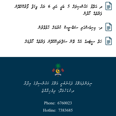
ދ އަތޮޅު ކައުންސިލަށް 5 ބަގީ އަދި 6 ރަށު ޕިކަޕު ފޯރުކޮށްދޭނެ
ފަރާތެއް ހޯދުން
ދ. މިނިމަސްގަލި ސަބް-ލީސް ކުރުމަށް ހުޅުވާލުން
ހަތް ސީޓަރގެ އެއް ވޭން ސަޕްލައިކޮއްދޭނެ ފަރާތެއް ހޯދުމަށް
ނިލަންދެއަތޮޅު ދެކުނުބުރީ އަތޮޅު ކައުންސިލްގެ އިދާރާ
ދ.ކުޑަހުވަދޫ، ދިވެހިރާއްޖެ
Phone: 6760023
Hotline: 7383685