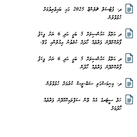
ދ. ފުޓުސަލް ޗެލެންޖް 2025 ގައި ބައިވެރިވުމަށް
ހުޅުވާލުން
ދ އަތޮޅު ކައުންސިލަށް 5 ބަގީ އަދި 6 ރަށު ޕިކަޕު
ފޯރުކޮށްދޭނެ ފަރާތެއް ހޯދަށް ކުރެވުނު އިއުލާނާއި ގުޅޭ.
ދ އަތޮޅު ކައުންސިލަށް 5 ބަގީ އަދި 6 ރަށު ޕިކަޕު
ފޯރުކޮށްދޭނެ ފަރާތެއް ހޯދުން
ދ. މިނިމަސްގަލި ސަބް-ލީސް ކުރުމަށް ހުޅުވާލުން
ހަތް ސީޓަރގެ އެއް ވޭން ސަޕްލައިކޮއްދޭނެ ފަރާތެއް
ހޯދުމަށް