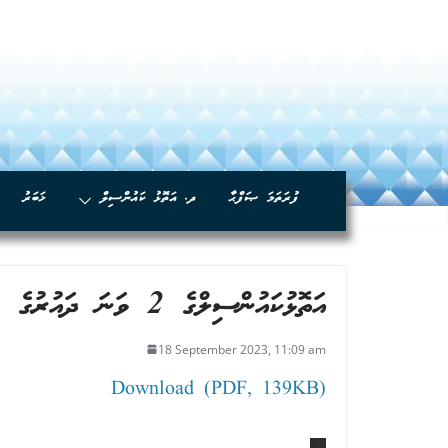
ފުރަތަމަ ޞަފްޙާ
ދ. އަތޮޅު ކައުންސިލް
ޚަބަރު
އަތޮޅުކައުންސިލްގެ 2 ވަނަ ދައުރުގެ 53 ވަނަ ޖަލްސާގެ ނިންމުން -2
18 September 2023, 11:09 am
Download (PDF, 139KB)