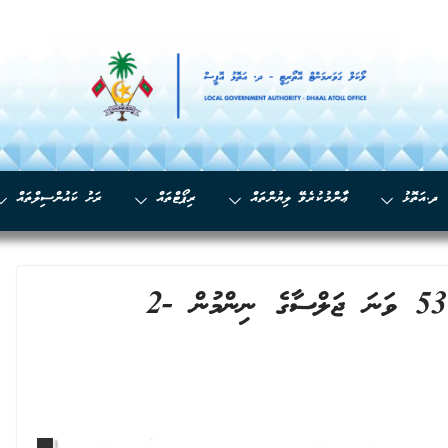
ދ.އަތޮޅު
ޢާންމުކުރެވޭ ލިޔުންތައް
ރިޕޯޓްތައް
ރަށު ކައުންސިލްތައް