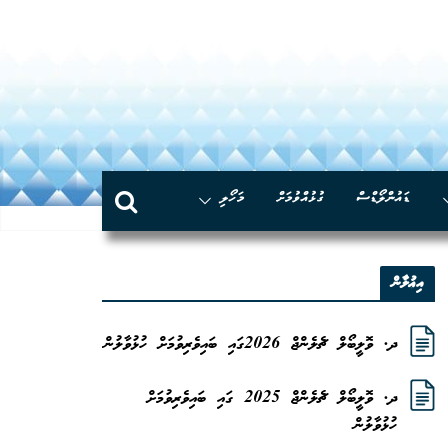
Skip
to
content
ޑައުންލޯޑްސް
ގުޅުއްވުމަށް
މަހޯލި
އިޢުލާން
ދ. ވޮލީބޯލް ޗެލެންޖް 2026ގައި ބައިވެރިވުމަށް ހުޅުވާލުން
ދ. ވޮލީބޯލް ޗެލެންޖް 2025 ގައި ބައިވެރިވުމަށް
ހުޅުވާލުން