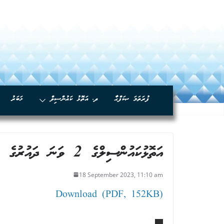
ފުރަތަމަ ޞަފްޙާ
ދ. އަތޮޅު ކައުންސިލް
ޚަބަރު
އަތޮޅުކައުންސިލްގެ 2 ވަނަ ދައުރުގެ 53 ވަނަ ޖަލްސާގެ ނިންމުން -3
18 September 2023, 11:10 am
Download (PDF, 152KB)