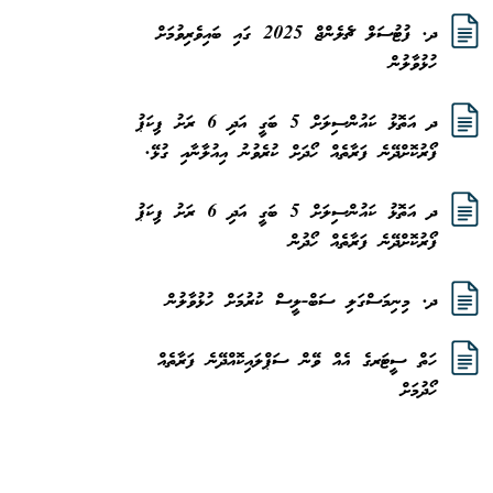
ދ. ފުޓުސަލް ޗެލެންޖް 2025 ގައި ބައިވެރިވުމަށް
ހުޅުވާލުން
ދ އަތޮޅު ކައުންސިލަށް 5 ބަގީ އަދި 6 ރަށު ޕިކަޕު
ފޯރުކޮށްދޭނެ ފަރާތެއް ހޯދަށް ކުރެވުނު އިއުލާނާއި ގުޅޭ.
ދ އަތޮޅު ކައުންސިލަށް 5 ބަގީ އަދި 6 ރަށު ޕިކަޕު
ފޯރުކޮށްދޭނެ ފަރާތެއް ހޯދުން
ދ. މިނިމަސްގަލި ސަބް-ލީސް ކުރުމަށް ހުޅުވާލުން
ހަތް ސީޓަރގެ އެއް ވޭން ސަޕްލައިކޮއްދޭނެ ފަރާތެއް
ހޯދުމަށް