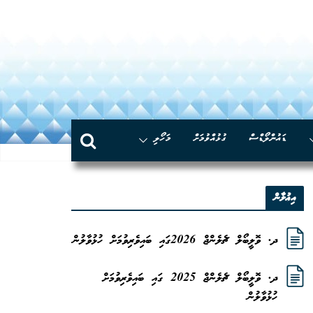
Skip
to
content
ޑައުންލޯޑްސް
ގުޅުއްވުމަށް
މަހޯލި
އިޢުލާން
ދ. ވޮލީބޯލް ޗެލެންޖް 2026ގައި ބައިވެރިވުމަށް ހުޅުވާލުން
ދ. ވޮލީބޯލް ޗެލެންޖް 2025 ގައި ބައިވެރިވުމަށް
ހުޅުވާލުން