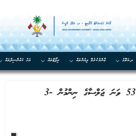
ދ.އަތޮޅު
ޢާންމުކުރެވޭ ލިޔުންތައް
ރިޕޯޓްތައް
ރަށު ކައުންސިލްތައް